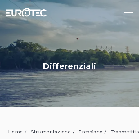
STRUMENTAZIONE
TELECONTROLLO
SERVIZI
Differenziali
EUROTEC
BLOG
LAVORA CON NOI
IT
Home
Strumentazione
Pressione
Trasmettito