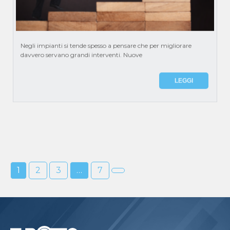
Negli impianti si tende spesso a pensare che per migliorare
davvero servano grandi interventi. Nuove
LEGGI
1
2
3
…
7