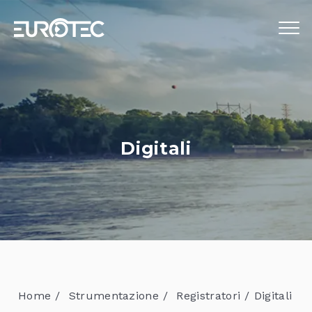
STRUMENTAZIONE
TELECONTROLLO
SERVIZI
Digitali
EUROTEC
BLOG
LAVORA CON NOI
IT
Home
Strumentazione
Registratori
Digitali