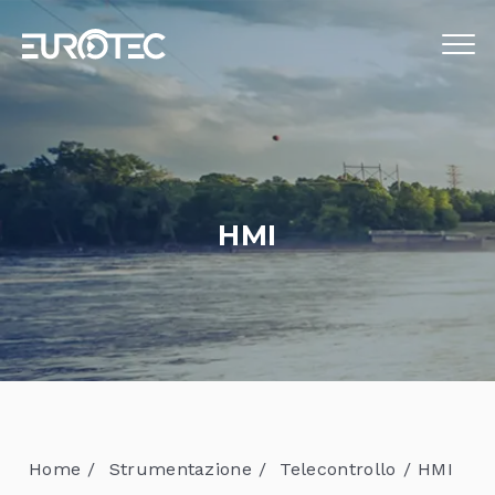
STRUMENTAZIONE
TELECONTROLLO
SERVIZI
HMI
EUROTEC
BLOG
LAVORA CON NOI
IT
Home
Strumentazione
Telecontrollo
HMI