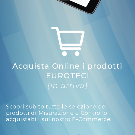
Acquista Online i prodotti
EUROTEC!
(in arrivo)
Scopri subito tutta le selezione dei
prodotti di Misurazione e Controllo
acquistabili sul nostro E-Commerce.