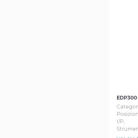
EDP300
Categor
Posizion
I/P
Strumen