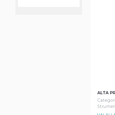
ALTA P
Categor
Strumen