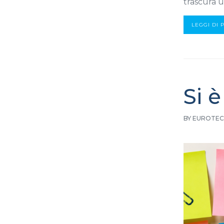
trascura 
LEGGI DI 
Si 
BY EUROTEC