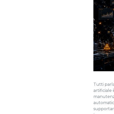
Tutti parla
artificial
manutenzi
automatico
supportare