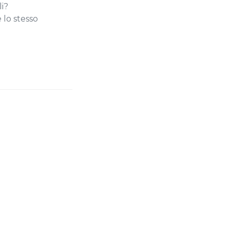
li?
 lo stesso