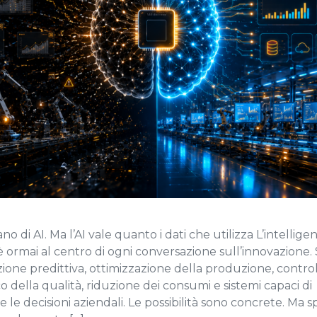
no di AI. Ma l’AI vale quanto i dati che utilizza L’intellige
e è ormai al centro di ogni conversazione sull’innovazione. S
one predittiva, ottimizzazione della produzione, contro
 della qualità, riduzione dei consumi e sistemi capaci di
 le decisioni aziendali. Le possibilità sono concrete. Ma sp