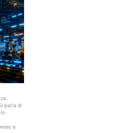
nza
i parla di
llo
esso si