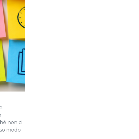
e.
n
ché non ci
esso modo