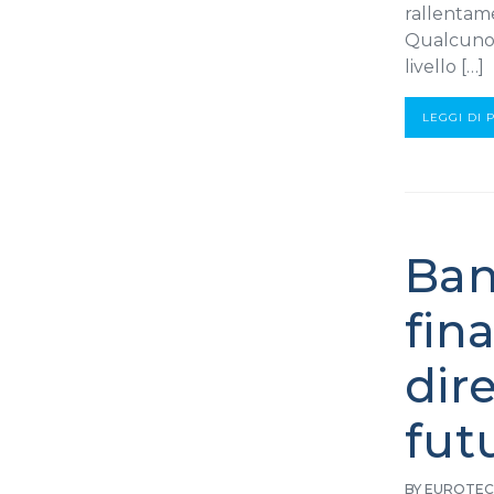
rallentame
Qualcuno s
livello […]
LEGGI DI 
Ban
fin
dir
fut
BY EUROTEC