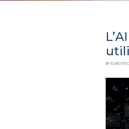
L’A
util
BY EUROTEC