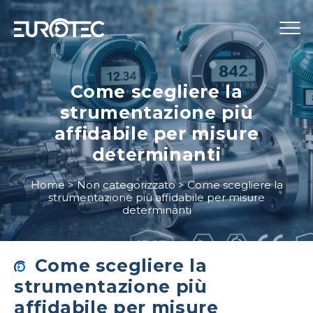
STRUMENTAZIONE
Come scegliere la
strumentazione più
TELECONTROLLO
affidabile per misure
SERVIZI
determinanti
EUROTEC
Home
>
Non categorizzato
>
Come scegliere la
BLOG
strumentazione più affidabile per misure
determinanti
LAVORA CON NOI
IT
Come scegliere la
strumentazione più
affidabile per misure