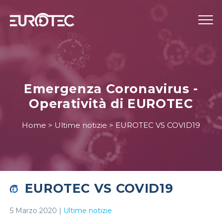
STRUMENTAZIONE
TELECONTROLLO
Emergenza Coronavirus -
SERVIZI
Operatività di EUROTEC
EUROTEC
Home
>
Ultime notizie
>
EUROTEC VS COVID19
BLOG
LAVORA CON NOI
IT
EUROTEC VS COVID19
5 Marzo 2020
|
Ultime notizie