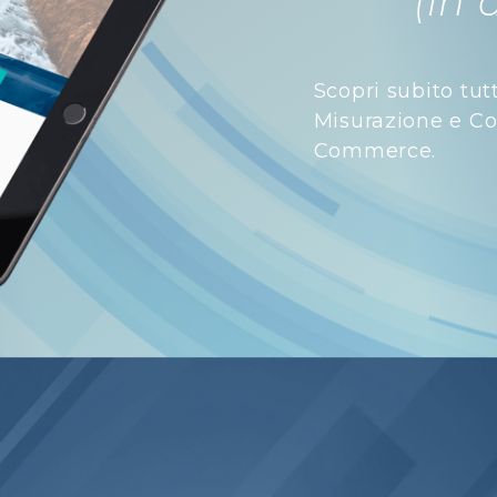
(in 
Scopri subito tut
Misurazione e Con
Commerce.