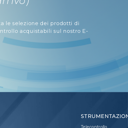
arrivo)
ta le selezione dei prodotti di
trollo acquistabili sul nostro E-
STRUMENTAZIO
Telecontrollo