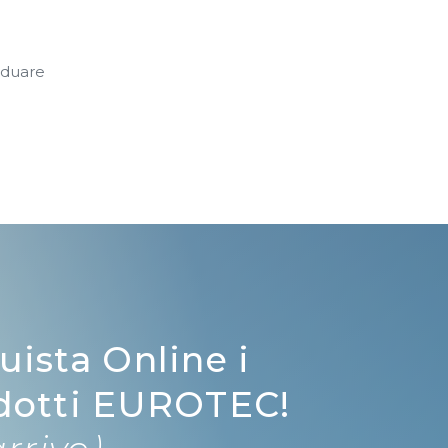
viduare
uista Online i
dotti EUROTEC!