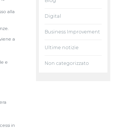
Blog
so alla
Digital
nze.
Business Improvement
viene a
Ultime notizie
le e
Non categorizzato
era
cessi in