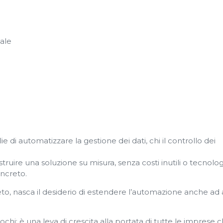
eale
ie di automatizzare la gestione dei dati, chi il controllo dei
truire una soluzione su misura, senza costi inutili o tecnolog
oncreto.
to, nasca il desiderio di estendere l’automazione anche ad a
hi: è una leva di crescita alla portata di tutte le imprese 