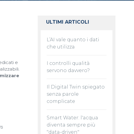
ULTIMI ARTICOLI
L’AI vale quanto i dati
che utilizza
edicati e
I controlli qualità
lizzabili.
servono davvero?
timizzare
Il Digital Twin spiegato
senza parole
complicate
Smart Water: l'acqua
diventa sempre più
ti
"data-driven"