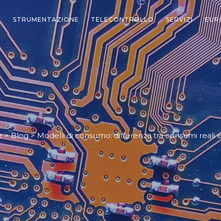
STRUMENTAZIONE
TELECONTROLLO
SERVIZI
EUR
e
>
Blog
>
Modelli di consumo: differenza tra consumi reali e