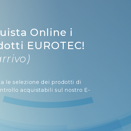
uista Online i
dotti EUROTEC!
arrivo)
ta le selezione dei prodotti di
trollo acquistabili sul nostro E-