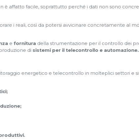
 è affatto facile, soprattutto perché i dati non sono concre
rare i reali, così da potersi avvicinare concretamente al m
nza
e
fornitura
della strumentazione per il controllo dei pr
 produzione di
sistemi per il telecontrollo e automazione.
toraggio energetico e telecontrollo in molteplici settori e 
ici;
oduzione;
produttivi.