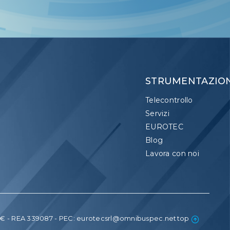
STRUMENTAZIO
Telecontrollo
Servizi
EUROTEC
Blog
Lavora con noi
0,00€ - REA 339087 - PEC: eurotecsrl@omnibuspec.net
top