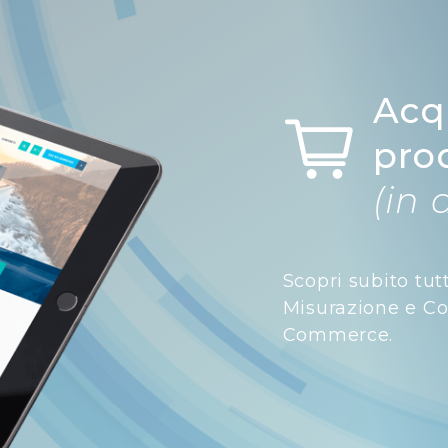
Acq
pro
(in 
Scopri subito tut
Misurazione e Con
Commerce.