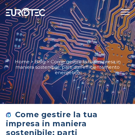
STRUMENTAZIONE
TELECONTROLLO
SERVIZI
Home
>
Blog
>
Come gestire la tua impresa in
maniera sostenibile: parti dall’efficientamento
energetico
EUROTEC
BLOG
LAVORA CON NOI
IT
Come gestire la tua
impresa in maniera
sostenibile: parti